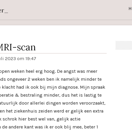
H
er_
MRI-scan
uli 2023 om 19:47
lopen weken heel erg hoog. De angst was meer
nds ongeveer 2 weken ben ik namelijk minder te
e klacht had ik ook bij mijn diagnose. Mijn spraak
eratie & bestraling minder, dus het is lastig te
atuurlijk door allerlei dingen worden veroorzaakt,
en het ziekenhuis zeiden werd er gelijk een extra
 schrok hier best wel van, gelijk actie
de andere kant was ik er ook blij mee, beter 1