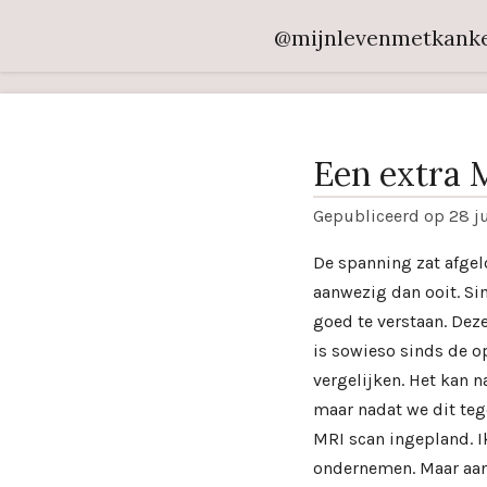
Ga
@mijnlevenmetkank
direct
naar
de
hoofdinhoud
Een extra 
Gepubliceerd op 28 j
De spanning zat afge
aanwezig dan ooit. Si
goed te verstaan. Dez
is sowieso sinds de op
vergelijken. Het kan n
maar nadat we dit teg
MRI scan ingepland. Ik
ondernemen. Maar aan 